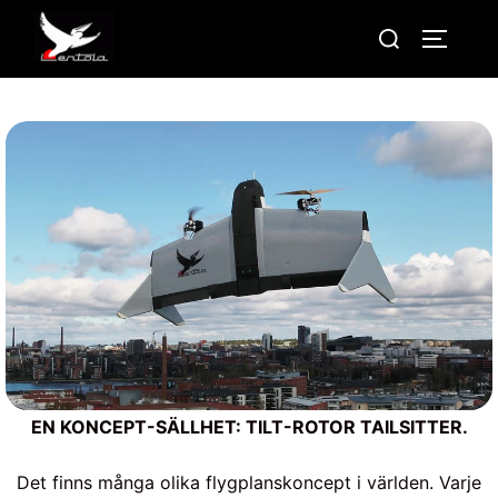
Hoppa
Sök
SLÅ PÅ
till
efter:
innehåll
EN KONCEPT-SÄLLHET: TILT-ROTOR TAILSITTER.
Det finns många olika flygplanskoncept i världen. Varje